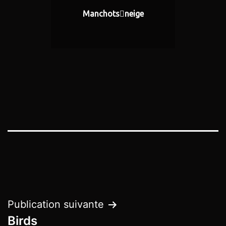
Manchotsneige
Navigation
Publication suivante
Birds