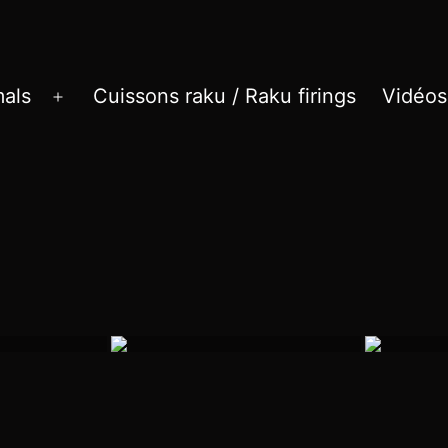
als
Cuissons raku / Raku firings
Vidéos
Ouvrir
le
menu