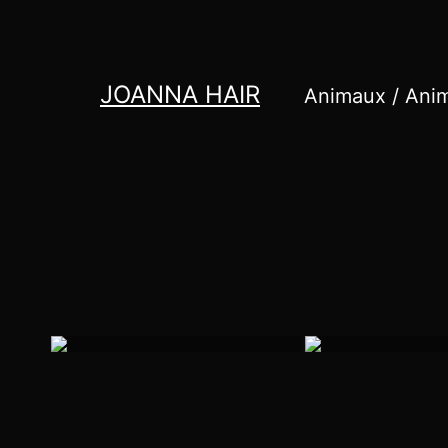
Aller
au
contenu
JOANNA HAIR
Animaux / Anim