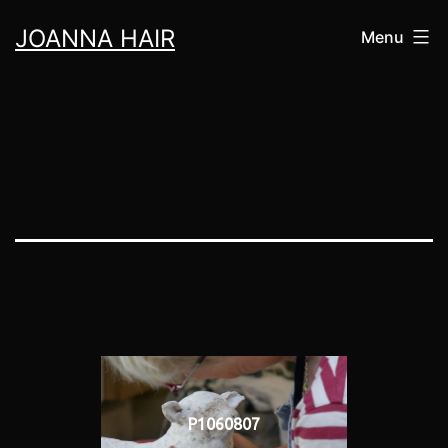
Aller
JOANNA HAIR
Menu
au
contenu
P1060807