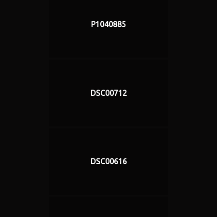
P1040885
DSC00712
DSC00616