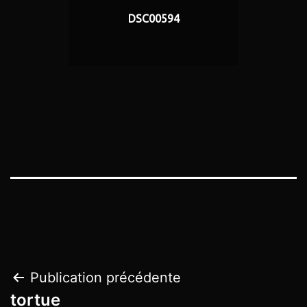
DSC00594
Navigation
Publication précédente
tortue