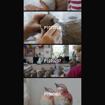
P1070129
P1070237
P1080451